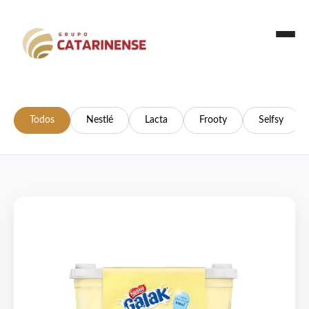
Todos
Nestlé
Lacta
Frooty
Selfsy