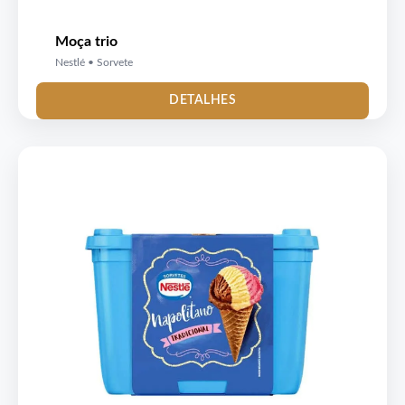
Moça trio
Nestlé • Sorvete
DETALHES