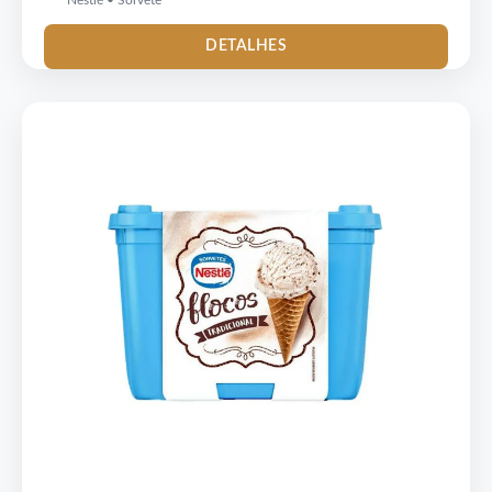
Nestlé • Sorvete
DETALHES