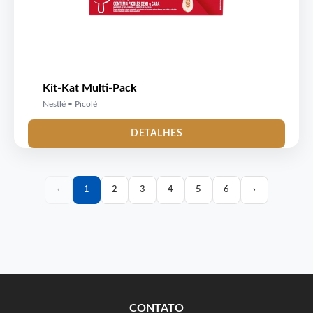
Kit-Kat Multi-Pack
Nestlé • Picolé
DETALHES
‹
1
2
3
4
5
6
›
CONTATO